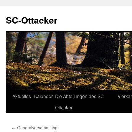
SC-Ottacker
Zum
Aktuelles
Kalender
Die Abteilungen des SC
Vierka
Inhalt
Ottacker
springen
←
Generalversammlung