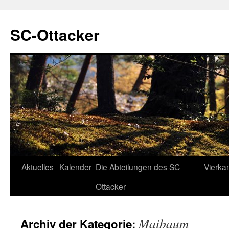
SC-Ottacker
Zum
Aktuelles
Kalender
Die Abteilungen des SC
Vierka
Inhalt
Ottacker
springen
Maibaum
Archiv der Kategorie: