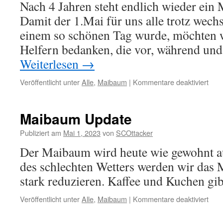
Nach 4 Jahren steht endlich wieder ei
Damit der 1.Mai für uns alle trotz wech
einem so schönen Tag wurde, möchten w
Helfern bedanken, die vor, während un
Weiterlesen
→
für
Veröffentlicht unter
Alle
,
Maibaum
|
Kommentare deaktiviert
Aufs
Mai
–
Maibaum Update
Ein
herz
Publiziert am
Mai 1, 2023
von
SCOttacker
Dan
Der Maibaum wird heute wie gewohnt au
des schlechten Wetters werden wir das
stark reduzieren. Kaffee und Kuchen gib
für
Veröffentlicht unter
Alle
,
Maibaum
|
Kommentare deaktiviert
Mai
Upd