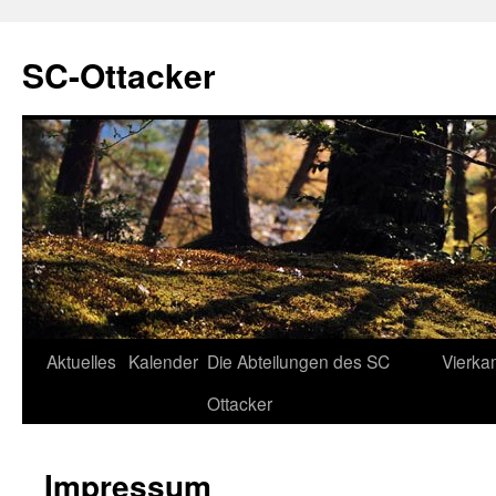
SC-Ottacker
Zum
Aktuelles
Kalender
Die Abteilungen des SC
Vierka
Inhalt
Ottacker
springen
Impressum