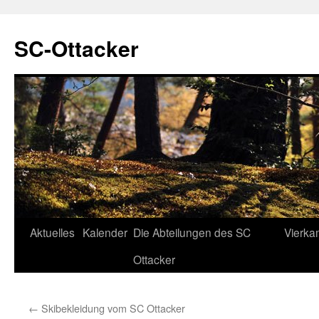
SC-Ottacker
Zum
Aktuelles
Kalender
Die Abteilungen des SC
Vierka
Inhalt
Ottacker
springen
←
Skibekleidung vom SC Ottacker