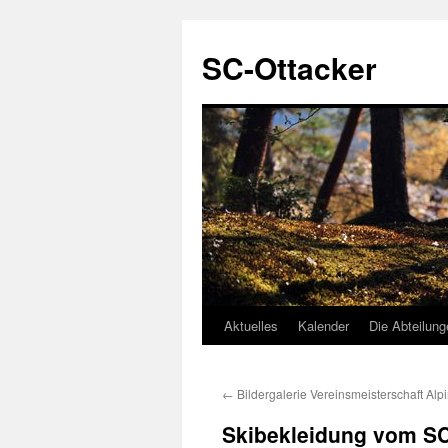
SC-Ottacker
Aktuelles
Kalender
Die Abteilun
Zum
Inhalt
←
Bildergalerie Vereinsmeisterschaft Alp
springen
Skibekleidung vom SC