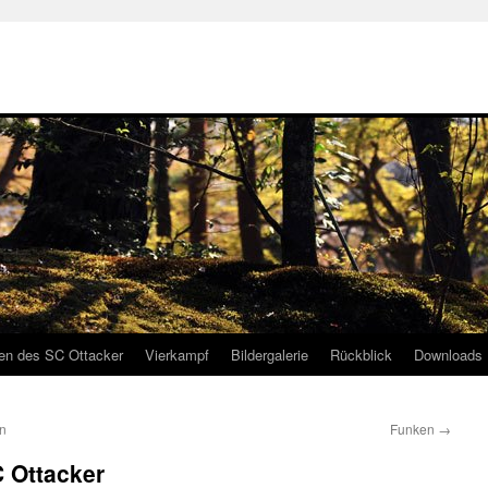
gen des SC Ottacker
Vierkampf
Bildergalerie
Rückblick
Downloads
in
Funken
→
 Ottacker