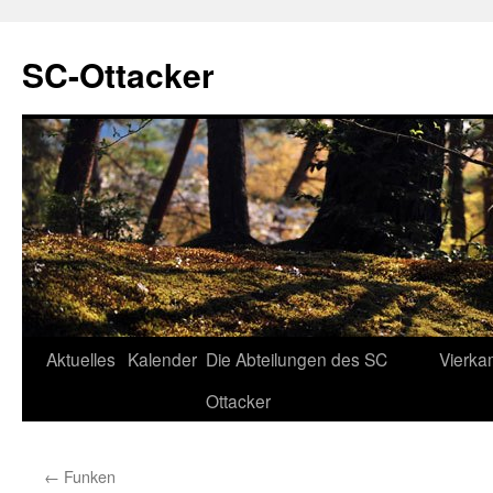
SC-Ottacker
Zum
Aktuelles
Kalender
Die Abteilungen des SC
Vierka
Inhalt
Ottacker
springen
←
Funken