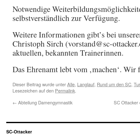
Notwendige Weiterbildungsmöglichkeit
selbstverständlich zur Verfügung.
Weitere Informationen gibt’s bei unser
Christoph Sirch (vorstand@sc-ottacker.
aktuellen, bekannten Trainerinnen.
Das Ehrenamt lebt vom ‚machen‘. Wir f
Dieser Beitrag wurde unter
Alle
,
Langlauf
,
Rund um den SC
,
Tu
Lesezeichen auf den
Permalink
.
←
Abteilung Damengymnastik
SC Ottacker e
SC-Ottacker