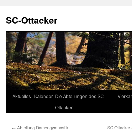
SC-Ottacker
Zum
Aktuelles
Kalender
Die Abteilungen des SC
Vierka
Inhalt
Ottacker
springen
←
Abteilung Damengymnastik
SC Ottacker e