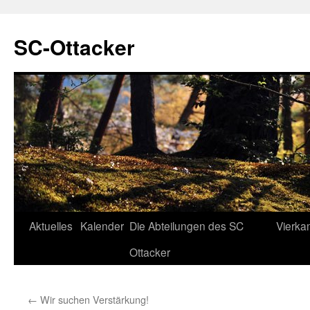
SC-Ottacker
Zum
Aktuelles
Kalender
Die Abteilungen des SC
Vierka
Inhalt
Ottacker
springen
←
Wir suchen Verstärkung!