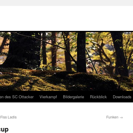
gen des SC Ottacker
Vierkampf
Bildergalerie
Rückblick
Downloads
Fiss Ladis
Funken
→
cup