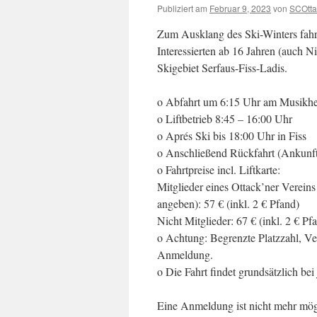
Publiziert am
Februar 9, 2023
von
SCOtta
Zum Ausklang des Ski-Winters fahre
Interessierten ab 16 Jahren (auch N
Skigebiet Serfaus-Fiss-Ladis.
o Abfahrt um 6:15 Uhr am Musikhe
o Liftbetrieb 8:45 – 16:00 Uhr
o Aprés Ski bis 18:00 Uhr in Fiss
o Anschließend Rückfahrt (Ankunft
o Fahrtpreise incl. Liftkarte:
Mitglieder eines Ottack’ner Vereins
angeben): 57 € (inkl. 2 € Pfand)
Nicht Mitglieder: 67 € (inkl. 2 € Pf
o Achtung: Begrenzte Platzzahl, Ve
Anmeldung.
o Die Fahrt findet grundsätzlich bei 
Eine Anmeldung ist nicht mehr mögli