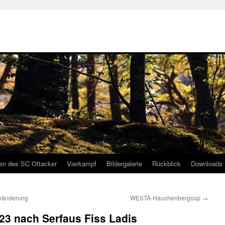
gen des SC Ottacker
Vierkampf
Bildergalerie
Rückblick
Downloads
inänderung
WESTA-Hauchenbergcup
→
.23 nach Serfaus Fiss Ladis