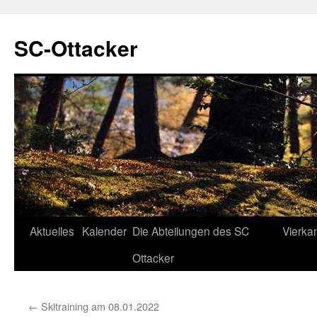
SC-Ottacker
Zum
Aktuelles
Kalender
Die Abteilungen des SC
Vierka
Inhalt
Ottacker
springen
←
Skitraining am 08.01.2022