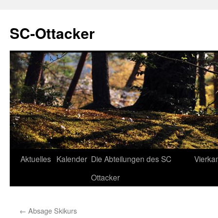
SC-Ottacker
Zum
Aktuelles
Kalender
Die Abteilungen des SC
Vierka
Inhalt
Ottacker
springen
←
Absage Skikurs