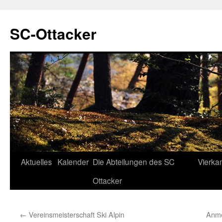
SC-Ottacker
Zum
Aktuelles
Kalender
Die Abteilungen des SC
Vierka
Inhalt
Ottacker
springen
←
Vereinsmeisterschaft Ski Alpin
Anme