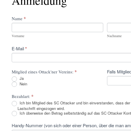
Anmeldung
*
Name
Vorname
Nachname
Vorname
Nachname
E-Mail
*
*
Falls Mitgli
Mitglied eines Ottack'ner Vereins:
Ja
Nein
*
Bezahlart:
Ich bin Mitglied des SC Ottacker und bin einverstanden, dass de
Lastschrift eingezogen wird.
Ich überweise den Betrag selbstständig auf das SC Ottacker Ko
Handy-Nummer (von sich oder einer Person, über die man am A