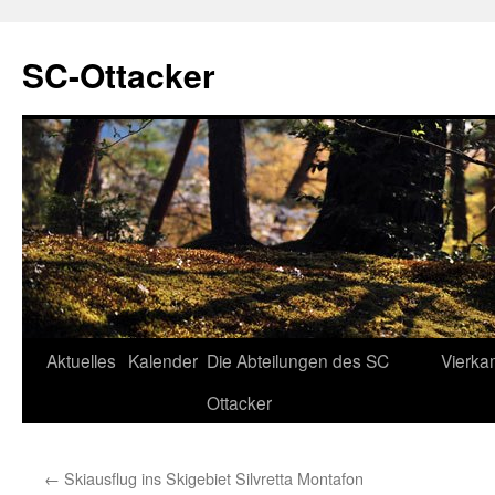
SC-Ottacker
Zum
Aktuelles
Kalender
Die Abteilungen des SC
Vierka
Inhalt
Ottacker
springen
←
Skiausflug ins Skigebiet Silvretta Montafon