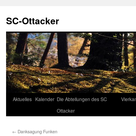
SC-Ottacker
Zum
Aktuelles
Kalender
Die Abteilungen des SC
Vierka
Inhalt
Ottacker
springen
←
Danksagung Funken