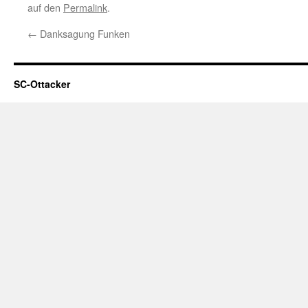
auf den
Permalink
.
←
Danksagung Funken
SC-Ottacker