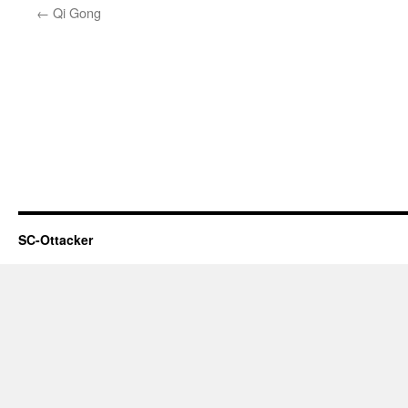
←
Qi Gong
SC-Ottacker