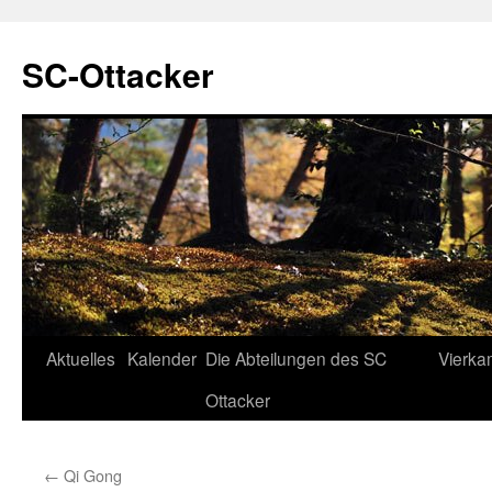
SC-Ottacker
Zum
Aktuelles
Kalender
Die Abteilungen des SC
Vierka
Inhalt
Ottacker
springen
←
Qi Gong