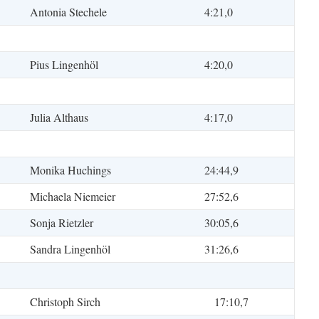
Antonia Stechele
4:21,0
Pius Lingenhöl
4:20,0
Julia Althaus
4:17,0
Monika Huchings
24:44,9
Michaela Niemeier
27:52,6
Sonja Rietzler
30:05,6
Sandra Lingenhöl
31:26,6
Christoph Sirch
17:10,7