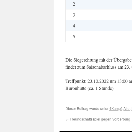
2
3
4
5
Die Siegerehrung mit der Übergabe
findet zum Saisonabschluss am 23. O
Treffpunkt: 23.10.2022 um 13:00 a
Buronhütte (ca. 1 Stunde).
Dieser Beitrag wurde unter
4Kampf
,
Alle
,
←
Freundschaftsspiel gegen Vorderburg