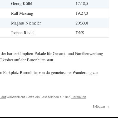
Georg Kölbl
17:18,5
Ralf Messing
19:27,3
Magnus Niemeier
20:33,8
Jochen Riedel
DNS
 der hart erkämpften Pokale für Gesamt- und Familienwertung
ktober auf der Buronhütte statt.
m Parkplatz Buronlifte, von da gemeinsame Wanderung zur
Lauf
veröffentlicht. Setze ein Lesezeichen auf den
Permalink
.
Skibasar
→