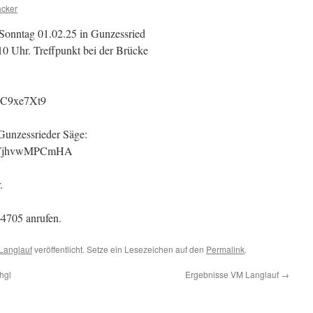
acker
 Sonntag 01.02.25 in Gunzessried
 10 Uhr. Treffpunkt bei der Brücke
QxC9xe7Xt9
Gunzessrieder Säge:
VKTjhvwMPCmHA
.
64705 anrufen.
Langlauf
veröffentlicht. Setze ein Lesezeichen auf den
Permalink
.
hgl
Ergebnisse VM Langlauf
→