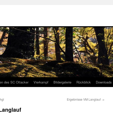
gen des SC Ottacker
Vierkampf
Bildergalerie
Rückblick
Downloads
hgl
Ergebnisse VM Langlauf
→
Langlauf