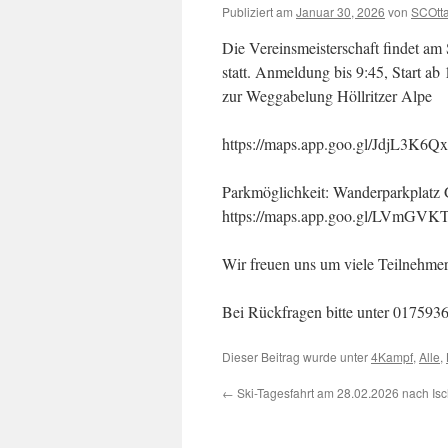
Publiziert am
Januar 30, 2026
von
SCOtt
Die Vereinsmeisterschaft findet am
statt. Anmeldung bis 9:45, Start ab
zur Weggabelung Höllritzer Alpe
https://maps.app.goo.gl/JdjL3K6
Parkmöglichkeit: Wanderparkplatz 
https://maps.app.goo.gl/LVmG
Wir freuen uns um viele Teilnehmer
Bei Rückfragen bitte unter 017593
Dieser Beitrag wurde unter
4Kampf
,
Alle
,
←
Ski-Tagesfahrt am 28.02.2026 nach Isc