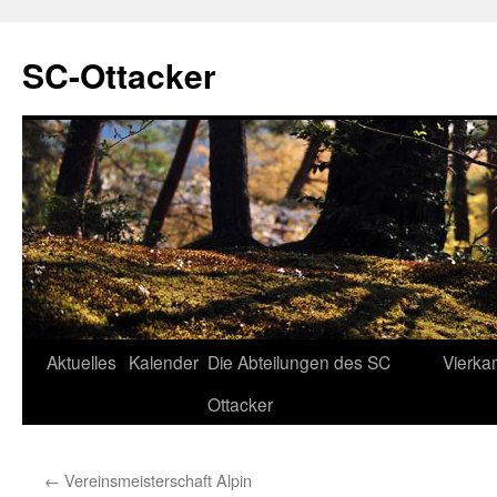
SC-Ottacker
Zum
Aktuelles
Kalender
Die Abteilungen des SC
Vierka
Inhalt
Ottacker
springen
←
Vereinsmeisterschaft Alpin