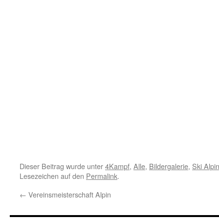
Dieser Beitrag wurde unter
4Kampf
,
Alle
,
Bildergalerie
,
Ski Alpi
Lesezeichen auf den
Permalink
.
←
Vereinsmeisterschaft Alpin