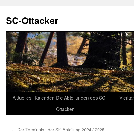
SC-Ottacker
Zum
Aktuelles
Kalender
Die Abteilungen des SC
Vierka
Inhalt
Ottacker
springen
←
Der Terminplan der Ski Abteilung 2024 / 2025