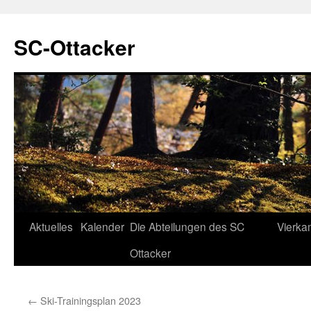
SC-Ottacker
Zum
Aktuelles
Kalender
Die Abteilungen des SC
Vierka
Inhalt
Ottacker
springen
←
Ski-Trainingsplan 2023