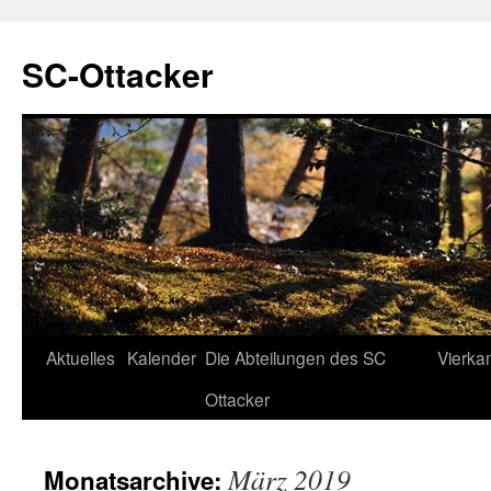
SC-Ottacker
Zum
Aktuelles
Kalender
Die Abteilungen des SC
Vierka
Inhalt
Ottacker
springen
März 2019
Monatsarchive: