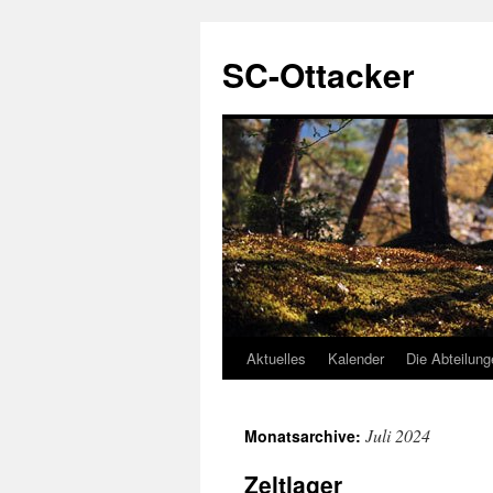
SC-Ottacker
Aktuelles
Kalender
Die Abteilun
Zum
Inhalt
Juli 2024
Monatsarchive:
springen
Zeltlager