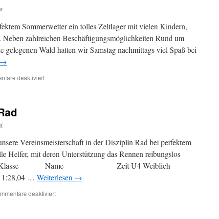
r
fektem Sommerwetter ein tolles Zeltlager mit vielen Kindern,
n. Neben zahlreichen Beschäftigungsmöglichkeiten Rund um
e gelegenen Wald hatten wir Samstag nachmittags viel Spaß bei
→
für
tare deaktiviert
Zeltlager
 Rad
r
nsere Vereinsmeisterschaft in der Disziplin Rad bei perfektem
lle Helfer, mit deren Unterstützung das Rennen reibungslos
rgebnisse: Klasse Name Zeit U4 Weiblich
28,04 …
Weiterlesen
→
für
mmentare deaktiviert
Vereinsmeisterschaft
Rad