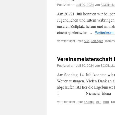
Publiziert am
Juli 30, 2024
von
SCOttacke
Am 20./21. Juli konnten wir bei per
Jugendlichen und Eltern verbringe
unseren Zeltplatz herum und im nah
einem spielerischen …
Weiterlesen
Veröffentlicht unter
Alle
,
Zeltlager
|
Kommen
Vereinsmeisterschaft
Publiziert am
Juli 30, 2024
von
SCOttacke
Am Sonntag, 14. Juli, konnten wir u
Wetter austragen. Vielen Dank an a
abgelaufen ist.Hier die E
1 Niemeier Elena 1:
Veröffentlicht unter
4Kampf
,
Alle
,
Rad
|
Ko