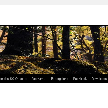
gen des SC Ottacker
Vierkampf
Bildergalerie
Rückblick
Downloads